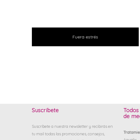
Fuera estrés
Suscríbete
Todos 
de med
Suscríbete a nuestra newsletter y recibirás en
Tratamie
tu mail todas las promociones, consejos,
Agualix