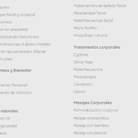
Tratamientos de belleza facial
sores
Mesoterapia facial
ia facial y corporal
Radiofrecuencia facial
químico
Micro Rodillo
ico en plaquetas
Maquillaje natural
acial ácido hialurónico
tulínica tipo A Botox Vistabel
Tratamientos corporales
nto rejuvenecedor Ellansé
Cyclone
n Láser
Slimp Tape
Radiofrecuencia
itness y Bienestar
Presoterapia
Cavitación
iento Personal
Ozono
ento de nutrición
Masajes Corporales
Remodelación corporal
 naturales
Masaje anticelulítico
ai Oil
Masaje con bambús
ogía podal
Masaje circulatorio
eiki