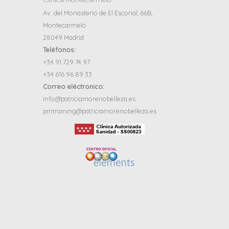
Av. del Monasterio de El Escorial, 66B,
Montecarmelo
28049 Madrid
Teléfonos:
+34 91 729 74 97
+34 616 96 89 33
Correo eléctronico:
info@patriciamorenobelleza.es
pmtraining@patriciamorenobelleza.es