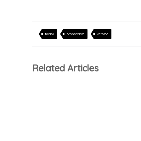
facial
promoción
verano
Related Articles