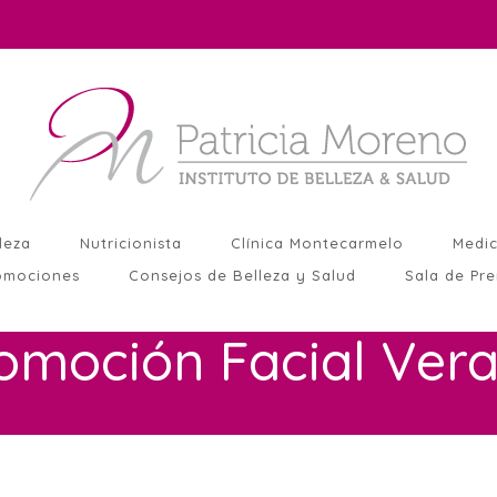
leza
Nutricionista
Clínica Montecarmelo
Medic
omociones
Consejos de Belleza y Salud
Sala de Pr
omoción Facial Ver