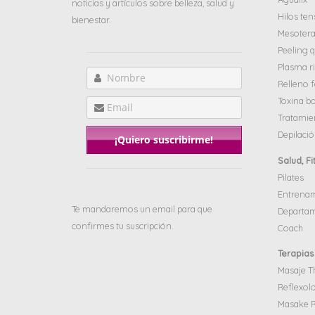
noticias y artículos sobre belleza, salud y
Hilos ten
bienestar.
Mesoterap
Peeling 
Plasma r
Relleno f
Toxina bo
Tratamie
Depilació
Salud, F
Pilates
Entrenam
Te mandaremos un email para que
Departam
confirmes tu suscripción.
Coach
Terapias
Masaje Th
Reflexol
Masake R